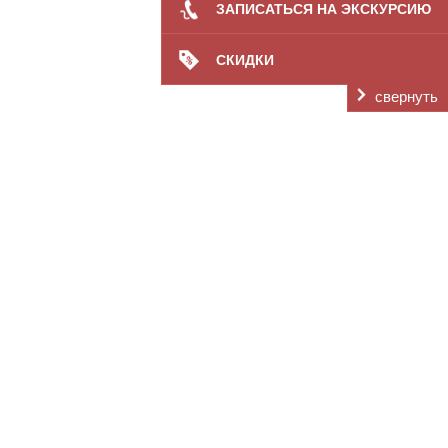
Элитный частный дом
ЗАПИСАТЬСЯ НА ЭКСКУРСИЮ
Пансионат временного проживания
Сеть частных пансионатов
Отдых в санатории
СКИДКИ
Забота
Интернат для престарелых
свернуть
Оформление
Пансионаты на лето
Персонал
Полезное питание
Проживание за пенсию
Расположение пансионатов
Досуг
Условия проживания
Отзывы
Цены
Контакты